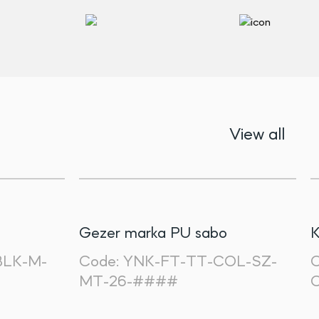
View all
Gezer marka PU sabo
K
LK-M-
Code:
YNK-FT-TT-COL-SZ-
MT-26-####
C