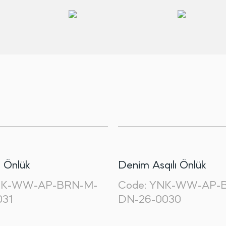
l Önlük
Denim Asqılı Önlük
K-WW-AP-BRN-M-
Code:
YNK-WW-AP-B
031
DN-26-0030