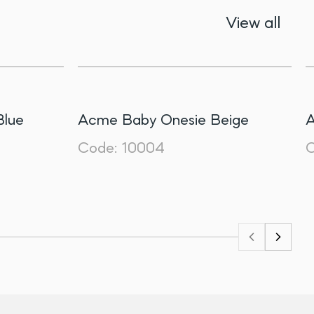
View all
Blue
Acme Baby Onesie Beige
A
Code:
10004