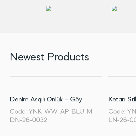
Newest Products
Denim Asqılı Önlük – Göy
Kətan Sti
Code:
YNK-WW-AP-BLU-M-
Code:
YN
DN-26-0032
LN-26-0